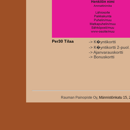
Per30 Tilaa
-> K�yntikortti
-> K�yntikortti 2-puol.
-> Ajanvarauskortti
-> Bonuskortti
Rauman Painopiste Oy
, Männistönkatu 15,