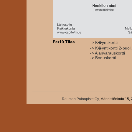
Per10 Tilaa
-> K�yntikortti
-> K�yntikortti 2-puol.
-> Ajanvarauskortti
-> Bonuskortti
Rauman Painopiste Oy
, Männistönkatu 15,